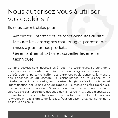
0
Nous autorisez-vous à utiliser
vos cookies ?
Ils nous seront utiles pour :
Accueil
>
Marques
>
Plust (copie)
Améliorer l'interface et les fonctionnalités du site
PLUST (COPIE)
Mesurer les campagnes marketing et proposer des
mises à jour sur nos produits
Gérer l'authentification et surveiller les erreurs
techniques
TRIER & FILTRER
Certains cookies sont nécessaires à des fins techniques, ils sont donc
dispensés de consentement. D'autres, non obligatoires, peuvent être
utilisés pour la personnalisation des annonces et du contenu, la mesure
des annonces et du contenu, la connaissance de l'audience et le
Aucune correspondance trouvée
développement de produits, les données de géolocalisation précises et
l'identification par le balayage de l'appareil, le stockage et/ou l'accès aux
informations sur un appareil. Si vous donnez votre consentement, celui-ci
sera valable sur l’ensemble des sous-domaines de In-ty . Vous disposez de
la possibilité de retirer votre consentement à tout moment en cliquant sur
le widget en bas à droite de la page. Pour en savoir plus, consulter notre
politique de cookie.
CONFIGURER