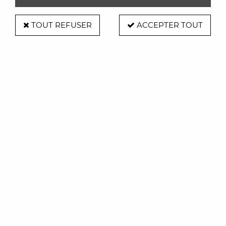
Inscrivez-vous à notre
Newsletter
TOUT REFUSER
ACCEPTER TOUT
pour être informés de nos
dernières nouveautés
Disponible au
02 99 54 84 25
Du mardi au samedi
de 10h à 12h et de 14h à 19h